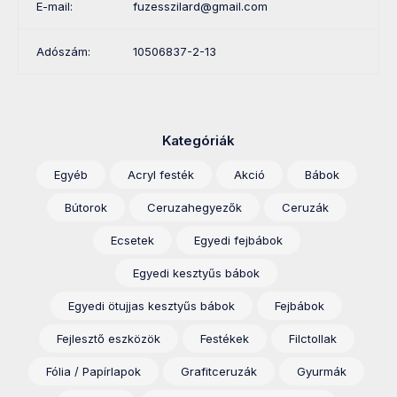
E-mail:
fuzesszilard@gmail.com
Adószám:
10506837-2-13
Kategóriák
Egyéb
Acryl festék
Akció
Bábok
Bútorok
Ceruzahegyezők
Ceruzák
Ecsetek
Egyedi fejbábok
Egyedi kesztyűs bábok
Egyedi ötujjas kesztyűs bábok
Fejbábok
Fejlesztő eszközök
Festékek
Filctollak
Fólia / Papírlapok
Grafitceruzák
Gyurmák