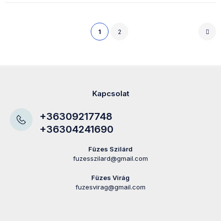
1
2
Kapcsolat
+36309217748
+36304241690
Füzes Szilárd
fuzesszilard@gmail.com
Füzes Virág
fuzesvirag@gmail.com