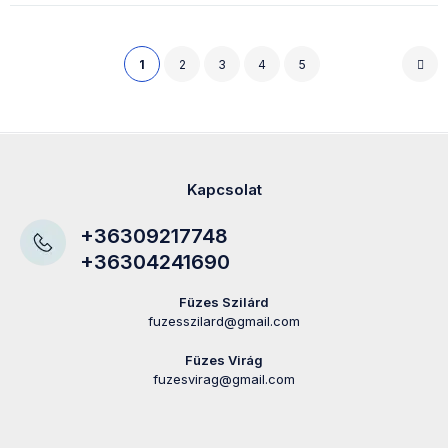
1
2
3
4
5
Kapcsolat
+36309217748
+36304241690
Füzes Szilárd
fuzesszilard@gmail.com
Füzes Virág
fuzesvirag@gmail.com