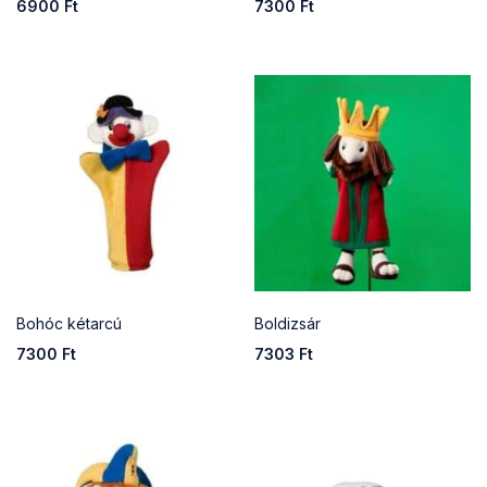
6900
Ft
7300
Ft
Bohóc kétarcú
Boldizsár
7300
Ft
7303
Ft