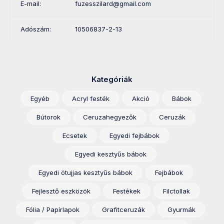
E-mail:
fuzesszilard@gmail.com
Adószám:
10506837-2-13
Kategóriák
Egyéb
Acryl festék
Akció
Bábok
Bútorok
Ceruzahegyezők
Ceruzák
Ecsetek
Egyedi fejbábok
Egyedi kesztyűs bábok
Egyedi ötujjas kesztyűs bábok
Fejbábok
Fejlesztő eszközök
Festékek
Filctollak
Fólia / Papírlapok
Grafitceruzák
Gyurmák